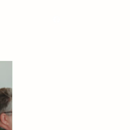
Media
News