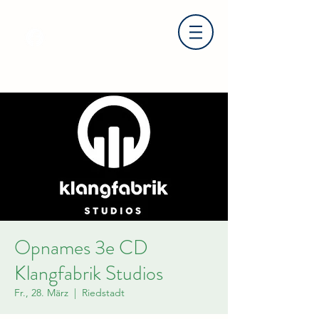
Opnames 3e CD
Klangfabrik Studios
Fr., 28. März
  |  
Riedstadt