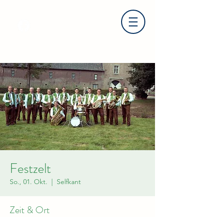
Festzelt
So., 01. Okt.
  |  
Selfkant
Zeit & Ort