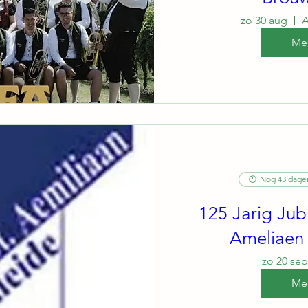
zo 30 aug
A
Mee
Nog 43 dage
125 Jarig Ju
Ameliaen 
zo 20 sep
Mee