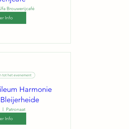
lfa Brouwerijcafé
r Info
n tot het evenement
bileum Harmonie
Bleijerheide
Patronaat
r Info