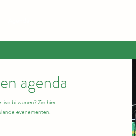
e
Agenda
Geschiedenis
Leden
Sponsoren
en agenda
live bijwonen? Zie hier
lande evenementen.