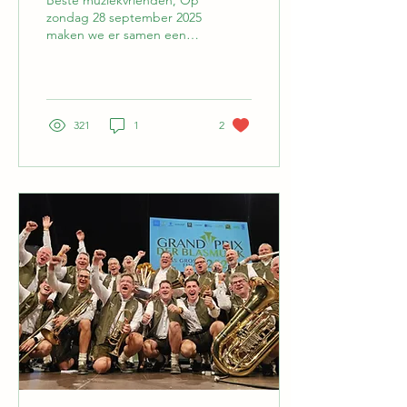
Beste muziekvrienden, Op
zondag 28 september 2025
maken we er samen een
onvergetelijke dag van: de
Böhmerwaldkapel speelt
live op het...
321
1
2