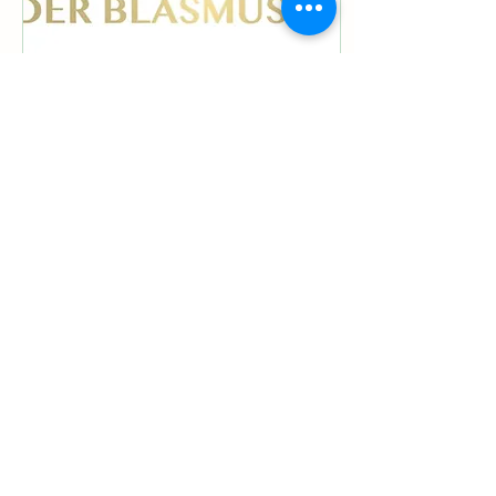
3 jul 2024
∙
2
min.
Finalist Grand Prix der
Blasmusik
Met enige trots valt te
melden dat de
Böhmerwaldkapel dit jaar
finalist is bij de Grand Prix
der Blasmusik. Het is voor
het eerst dat een...
414
0
1