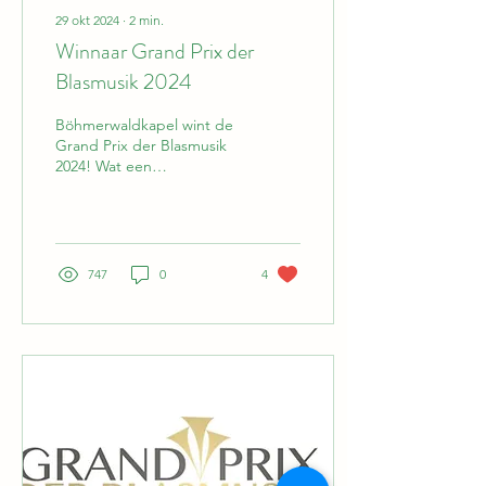
29 okt 2024
∙
2
min.
Winnaar Grand Prix der
Blasmusik 2024
Böhmerwaldkapel wint de
Grand Prix der Blasmusik
2024! Wat een
ongelofelijke reis en
prestatie! Wat begon als
een droom is nu...
747
0
4