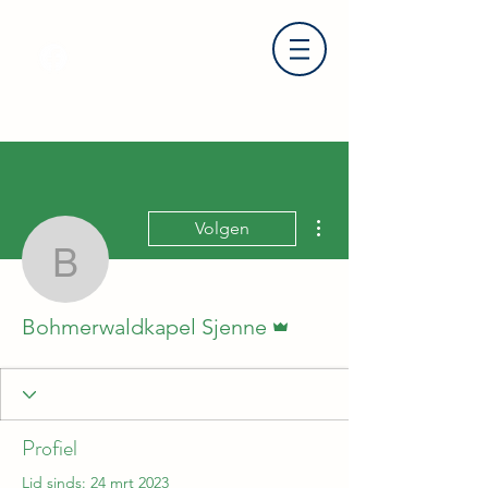
Meer acties
Volgen
Bohmerwaldkapel Sjenn
Beheerder
Bohmerwaldkapel Sjenne
Profiel
Lid sinds: 24 mrt 2023